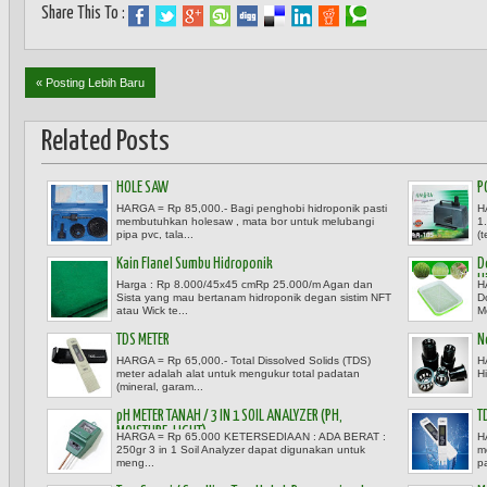
Share This To :
« Posting Lebih Baru
Related Posts
HOLE SAW
P
HARGA = Rp 85,000.- Bagi penghobi hidroponik pasti
H
membutuhkan holesaw , mata bor untuk melubangi
1
pipa pvc, tala...
(t
Kain Flanel Sumbu Hidroponik
D
H
Harga : Rp 8.000/45x45 cmRp 25.000/m Agan dan
H
Sista yang mau bertanam hidroponik degan sistim NFT
D
atau Wick te...
M
TDS METER
N
HARGA = Rp 65,000.- Total Dissolved Solids (TDS)
H
meter adalah alat untuk mengukur total padatan
H
(mineral, garam...
pH METER TANAH / 3 IN 1 SOIL ANALYZER (PH,
T
MOISTURE, LIGHT)
HARGA = Rp 65.000 KETERSEDIAAN : ADA BERAT :
H
250gr 3 in 1 Soil Analyzer dapat digunakan untuk
m
meng...
p