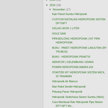
▼
2015
(18)
▼
November
(17)
Kain Flanel Sumbu Hidroponik
CUSTOM INSTALASI HIDROPONIK SISTEM
DFT/NFT
GELAS UKUR 1 LITER
HOLE SAW
PIPA BOLONG HIDROPONIK | KIT PIPA
HIDROPONIK
BUKU : PAKET HIDROPONIK LANJUTAN (BY
TRUBUS)
BUKU : HIDROPONIK PRAKTIS
AERATOR | GELEMBUNG UDARA
POMPA HIDROPONIK AMARA 104
STARTER KIT HIDROPONIK SISTEM WICK,
32 TANAMAN
Hidroponik Air Mancur
Mari Rakit Sendiri Hidroponik
Peluang Pasar Hidroponik
Hidroponik Sederhana Sistem Sumbu (Wick)
Cara Membuat Rak Hidroponik Pipa Sistem
DFT-NFT Mo...