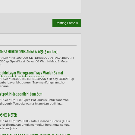
Posting Lama »
OMPA HIDROPONIK AMARA 105 (3 meter)
ARGA = Rp 190.000 KETERSEDIAAN : ADA BERAT :
.300 gr Spesifikasi: Daya: 60 Watt H-Max: 3 Meter
e...
ouble Layer Microgreen Tray / Wadah Semai
idroponik / Wadah Microgreen
ARGA = 25.000 KETERSEDIAAN : Ready BERAT : gr
oube Layer Microgreen Tray multifungsi untuk:-
enana...
etpot Hidroponik Hitam 5cm
ARGA = Rp 1.000/pcs Pot khusus untuk tanaman
idroponik Tersedia warna hitam dan putih lu...
DS/EC METER
ARGA = Rp 125,000.- Total Dissolved Solids (TDS)
eter digunakan untuk mengukur berat total semua
adatan (mine...