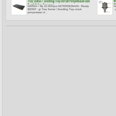
Tray Semai / Seedling Tray Untuk Penyemaian dan
M
Pembibitan Tanaman
P
HARGA = Rp 20.000/pcs KETERSEDIAAN : Ready
H
BERAT : gr Tray Semai / Seedling Tray untuk
: 
penyemaian d...