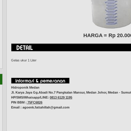
HARGA = Rp 20.00
Gelas ukur 1 Liter
Hidroponik Medan
Jl. Karya Jaya Gg.Abadi No.7 Pangkalan Mansur, Medan Johor, Medan - Sumu
HP/SMS/Whatsapp/LINE:
0813 6129 1195
PIN BBM :
75FC6826
Email :
agoenk.fattahillah@gmail.com