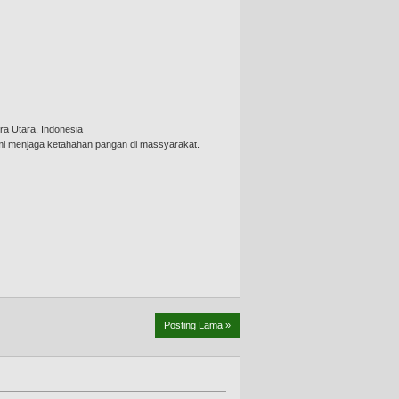
ra Utara, Indonesia
emi menjaga ketahahan pangan di massyarakat.
Posting Lama »