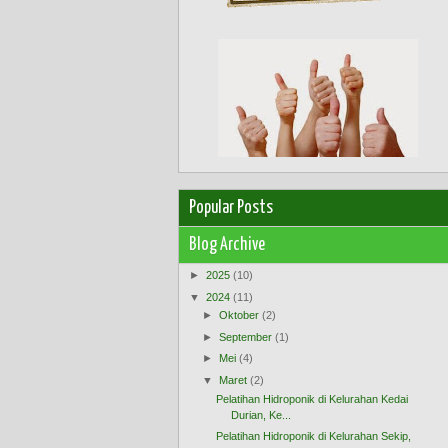
Popular Posts
Blog Archive
►
2025
(10)
▼
2024
(11)
►
Oktober
(2)
►
September
(1)
►
Mei
(4)
▼
Maret
(2)
Pelatihan Hidroponik di Kelurahan Kedai
Durian, Ke...
Pelatihan Hidroponik di Kelurahan Sekip,