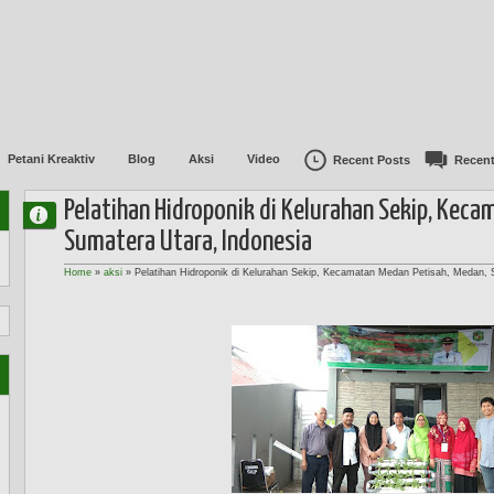
Petani Kreaktiv
Blog
Aksi
Video
Recent Posts
Recen
Pelatihan Hidroponik di Kelurahan Sekip, Keca
Sumatera Utara, Indonesia
Home
»
aksi
»
Pelatihan Hidroponik di Kelurahan Sekip, Kecamatan Medan Petisah, Medan, 