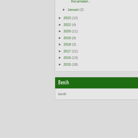
Kecamatan...
►
Januari
(2)
►
2023
(12)
►
2022
(4)
►
2020
(11)
►
2019
(6)
►
2018
(3)
►
2017
(21)
►
2016
(13)
►
2015
(18)
Benih
benih