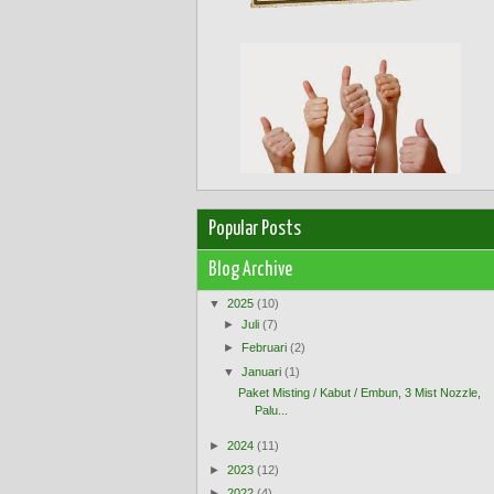
Popular Posts
Blog Archive
▼
2025
(10)
►
Juli
(7)
►
Februari
(2)
▼
Januari
(1)
Paket Misting / Kabut / Embun, 3 Mist Nozzle,
Palu...
►
2024
(11)
►
2023
(12)
►
2022
(4)