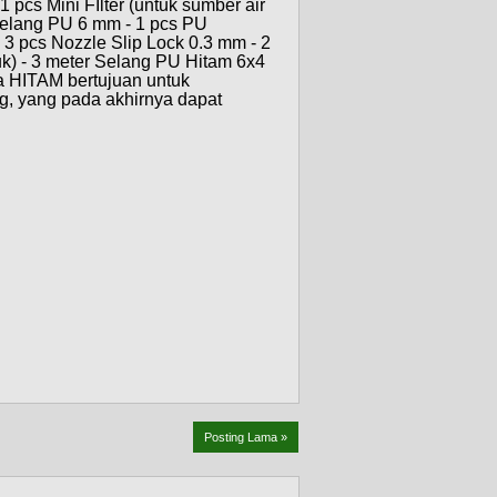
 pcs Mini FIlter (untuk sumber air
Selang PU 6 mm - 1 pcs PU
3 pcs Nozzle Slip Lock 0.3 mm - 2
k) - 3 meter Selang PU Hitam 6x4
na HITAM bertujuan untuk
g, yang pada akhirnya dapat
Posting Lama »