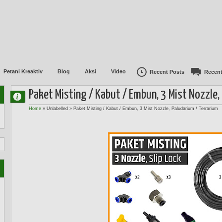
Petani Kreaktiv
Blog
Aksi
Video
Recent Posts
Recen
Paket Misting / Kabut / Embun, 3 Mist Nozzle,
Home
» Unlabelled »
Paket Misting / Kabut / Embun, 3 Mist Nozzle, Paludarium / Terrarium