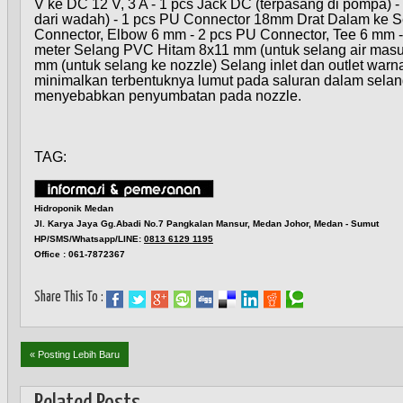
V ke DC 12 V, 3 A - 1 pcs Jack DC (terpasang di pompa) - 1
dari wadah) - 1 pcs PU Connector 18mm Drat Dalam ke 
Connector, Elbow 6 mm - 2 pcs PU Connector, Tee 6 mm - 
meter Selang PVC Hitam 8x11 mm (untuk selang air masu
mm (untuk selang ke nozzle) Selang inlet dan outlet war
minimalkan terbentuknya lumut pada saluran dalam selan
menyebabkan penyumbatan pada nozzle.
TAG:
Hidroponik Medan
Jl. Karya Jaya Gg.Abadi No.7 Pangkalan Mansur, Medan Johor, Medan - Sumut
HP/SMS/Whatsapp/LINE:
0813 6129 1195
Office : 061-7872367
Share This To :
« Posting Lebih Baru