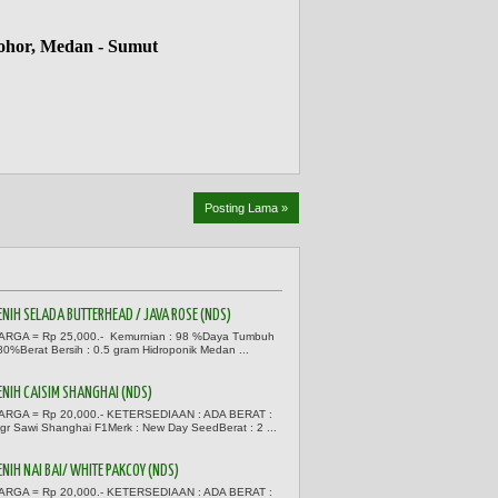
ohor, Medan - Sumut
Posting Lama »
ENIH SELADA BUTTERHEAD / JAVA ROSE (NDS)
ARGA = Rp 25,000.- Kemurnian : 98 %Daya Tumbuh
 80%Berat Bersih : 0.5 gram Hidroponik Medan ...
ENIH CAISIM SHANGHAI (NDS)
ARGA = Rp 20,000.- KETERSEDIAAN : ADA BERAT :
 gr Sawi Shanghai F1Merk : New Day SeedBerat : 2 ...
ENIH NAI BAI/ WHITE PAKCOY (NDS)
ARGA = Rp 20,000.- KETERSEDIAAN : ADA BERAT :