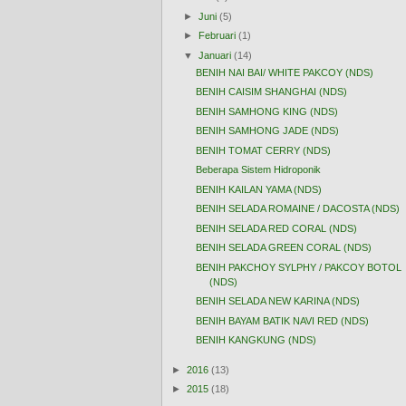
►
Juni
(5)
►
Februari
(1)
▼
Januari
(14)
BENIH NAI BAI/ WHITE PAKCOY (NDS)
BENIH CAISIM SHANGHAI (NDS)
BENIH SAMHONG KING (NDS)
BENIH SAMHONG JADE (NDS)
BENIH TOMAT CERRY (NDS)
Beberapa Sistem Hidroponik
BENIH KAILAN YAMA (NDS)
BENIH SELADA ROMAINE / DACOSTA (NDS)
BENIH SELADA RED CORAL (NDS)
BENIH SELADA GREEN CORAL (NDS)
BENIH PAKCHOY SYLPHY / PAKCOY BOTOL
(NDS)
BENIH SELADA NEW KARINA (NDS)
BENIH BAYAM BATIK NAVI RED (NDS)
BENIH KANGKUNG (NDS)
►
2016
(13)
►
2015
(18)