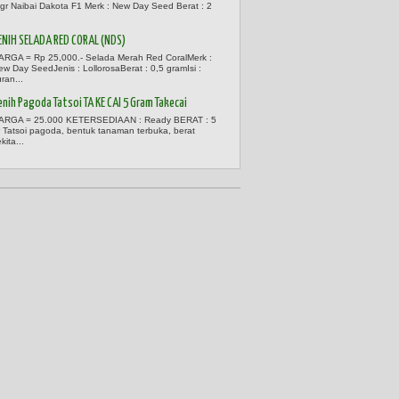
 gr Naibai Dakota F1 Merk : New Day Seed Berat : 2
ENIH SELADA RED CORAL (NDS)
ARGA = Rp 25,000.- Selada Merah Red CoralMerk :
ew Day SeedJenis : LollorosaBerat : 0,5 gramIsi :
ran...
enih Pagoda Tatsoi TA KE CAI 5 Gram Takecai
ARGA = 25.000 KETERSEDIAAN : Ready BERAT : 5
r Tatsoi pagoda, bentuk tanaman terbuka, berat
kita...