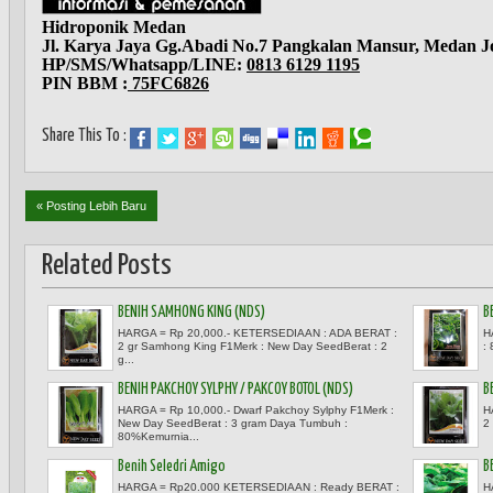
Hidroponik Medan
Jl. Karya Jaya Gg.Abadi No.7 Pangkalan Mansur, Medan J
HP/SMS/Whatsapp/LINE:
0813 6129 1195
PIN BBM :
75FC6826
Share This To :
« Posting Lebih Baru
Related Posts
BENIH SAMHONG KING (NDS)
B
HARGA = Rp 20,000.- KETERSEDIAAN : ADA BERAT :
H
2 gr Samhong King F1Merk : New Day SeedBerat : 2
:
g...
BENIH PAKCHOY SYLPHY / PAKCOY BOTOL (NDS)
B
HARGA = Rp 10,000.- Dwarf Pakchoy Sylphy F1Merk :
H
New Day SeedBerat : 3 gram Daya Tumbuh :
2
80%Kemurnia...
Benih Seledri Amigo
B
HARGA = Rp20.000 KETERSEDIAAN : Ready BERAT :
H