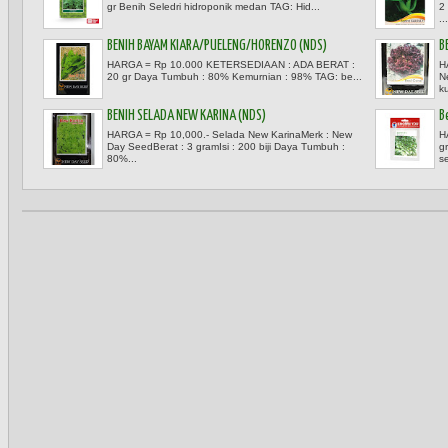
gr Benih Seledri hidroponik medan TAG: Hid...
2
...
BENIH BAYAM KIARA/PUELENG/HORENZO (NDS)
B
HARGA = Rp 10.000 KETERSEDIAAN : ADA BERAT :
H
20 gr Daya Tumbuh : 80% Kemurnian : 98% TAG: be...
N
ku
BENIH SELADA NEW KARINA (NDS)
B
HARGA = Rp 10,000.- Selada New KarinaMerk : New
H
Day SeedBerat : 3 gramIsi : 200 biji Daya Tumbuh :
g
80%...
se