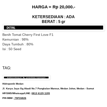
HARGA = Rp 20,000.-
KETERSEDIAAN : ADA
BERAT : 5 gr
Benih Tomat Cherry First Love F1
Kemurnian : 98%
Daya Tumbuh : 80%
Isi : 50 Seed
TAG:
Hidroponik Medan
Jl. Karya Jaya Gg.Abadi No.7 Pangkalan Mansur, Medan Johor, Medan - Sumut
HP/SMS/Whatsapp/LINE:
0813 6129 1195
PIN BBM :
75FC6826