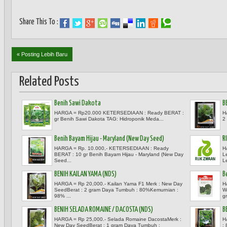
Share This To :
« Posting Lebih Baru
Related Posts
Benih Sawi Dakota
B
HARGA = Rp20.000 KETERSEDIAAN : Ready BERAT :
H
gr Benih Sawi Dakota TAG: Hidroponik Meda...
2
Benih Bayam Hijau - Maryland (New Day Seed)
R
HARGA = Rp. 10.000,- KETERSEDIAAN : Ready
H
BERAT : 10 gr Benih Bayam Hijau - Maryland (New Day
L
Seed...
Le
BENIH KAILAN YAMA (NDS)
B
HARGA = Rp 20,000.- Kailan Yama F1 Merk : New Day
H
SeedBerat : 2 gram Daya Tumbuh : 80%Kemurnian :
W
98% ...
g
BENIH SELADA ROMAINE / DACOSTA (NDS)
B
HARGA = Rp 25,000.- Selada Romaine DacostaMerk :
H
New Day SeedBerat : 1 gram Daya Tumbuh :
: