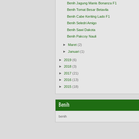
Benih Jagung Manis Bonanza F1
Benih Tomat Besar Betavila
Benih Cabe Keriting Lado F1
Benih Seledri Amigo
Benih Sawi Dakota
Benih Pakcoy Nauli
►
Maret
(2)
►
Januari
(1)
►
2019
(6)
►
2018
(3)
►
2017
(21)
►
2016
(13)
►
2015
(18)
Benih
benih