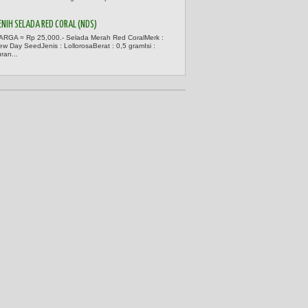
ENIH SELADA RED CORAL (NDS)
ARGA = Rp 25,000.- Selada Merah Red CoralMerk :
ew Day SeedJenis : LollorosaBerat : 0,5 gramIsi :
ran...