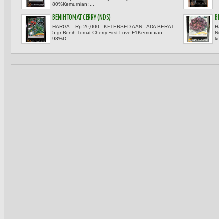
80%Kemurnian :...
BENIH TOMAT CERRY (NDS)
B
HARGA = Rp 20,000.- KETERSEDIAAN : ADA BERAT :
H
5 gr Benih Tomat Cherry First Love F1Kemurnian :
N
98%D...
ku