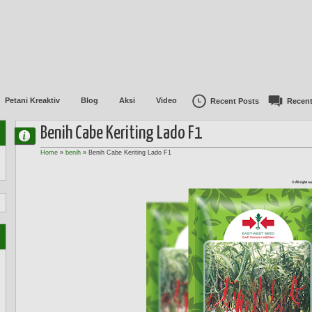
Petani Kreaktiv
Blog
Aksi
Video
Recent Posts
Recen
Benih Cabe Keriting Lado F1
Home
»
benih
»
Benih Cabe Keriting Lado F1