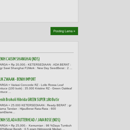
Posting Lama »
ENIH CAISIM SHANGHAI (NDS)
ARGA = Rp 20,000.- KETERSEDIAAN : ADA BERAT :
 gr Sawi Shanghai F1Merk : New Day SeedBerat : 2 ...
IJK ZWAAN - BENIH IMPORT
ARGA = Variasi Concorde RZ - Lollo Rossa Leaf
ettuce (100 butir) : 35.000 Kristine RZ - Green Oakleaf
ttuce ...
enih Brokoli Hibrida GREEN SUPER 180 Butir
ARGA = 25.000 KETERSEDIAAN : Ready BERAT : gr
arna Tandan : HijauBerat Rata-Rata : 600
ramDiame...
ENIH SELADA BUTTERHEAD / JAVA ROSE (NDS)
ARGA = Rp 25,000.- Kemurnian : 98 %Daya Tumbuh
 80%Berat Bersih : 0.5 gram Hidroponik Medan ...